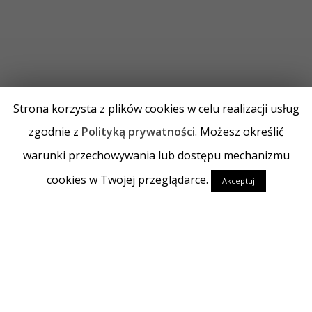
Strona korzysta z plików cookies w celu realizacji usług
zgodnie z
Polityką prywatności
. Możesz określić
warunki przechowywania lub dostępu mechanizmu
cookies w Twojej przeglądarce.
Akceptuj
Firma Handlowa Szafara i Syn
jest firmą rodzinną, działającą
na rynku handlu narzędziami do obróbki skrawania metali od 30
lat.
Jesteśmy autoryzowanym dystrybutorem firmy FANAR S.A. oraz